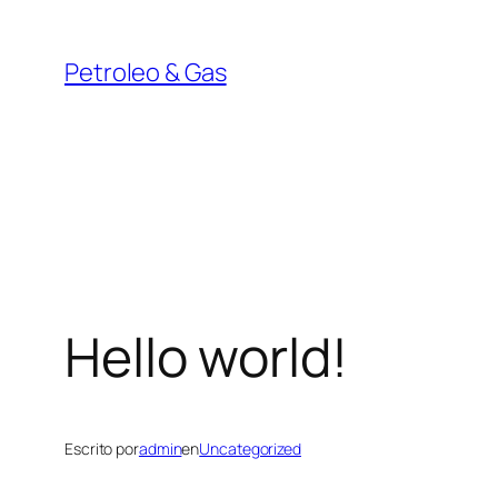
Saltar
al
Petroleo & Gas
contenido
Hello world!
Escrito por
admin
en
Uncategorized